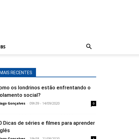
BS
MAIS RECENTES
omo os londrinos estão enfrentando o
solamento social?
iago Gonçalves
-
09h39 - 14/09/2020
0
0 Dicas de séries e filmes para aprender
nglês
iago Gonçalves
-
19h58 - 21/08/2020
1