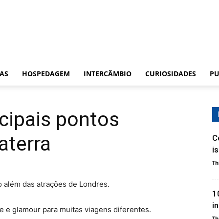
CAS
HOSPEDAGEM
INTERCÂMBIO
CURIOSIDADES
PU
cipais pontos
laterra
C
i
Th
 além das atrações de Londres.
1
i
arte e glamour para muitas viagens diferentes.
Th