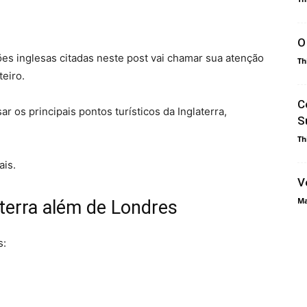
O
ões inglesas citadas neste post vai chamar sua atenção
Th
teiro.
C
 os principais pontos turísticos da Inglaterra,
S
Th
ais.
V
Ma
aterra além de Londres
s: