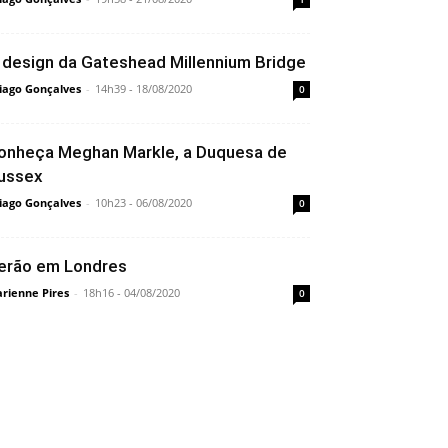
 design da Gateshead Millennium Bridge
iago Gonçalves
-
14h39 - 18/08/2020
0
onheça Meghan Markle, a Duquesa de
ussex
iago Gonçalves
-
10h23 - 06/08/2020
0
erão em Londres
rienne Pires
-
18h16 - 04/08/2020
0