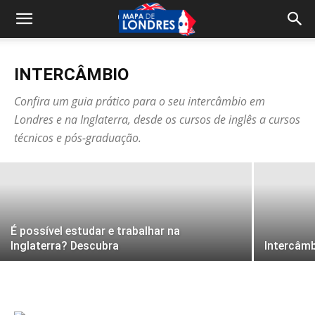
INTERCÂMBIO
Intercâmbio na Irlanda: 7 vantagens de
Confira um guia prático para o seu intercâmbio em
Londres e na Inglaterra, desde os cursos de inglês a cursos
estudar inglês em Cork
técnicos e pós-graduação.
Equipe Mapa de Londres
-
10h41 - 12/09/2018
É possível estudar e trabalhar na
Inglaterra? Descubra
Intercâm