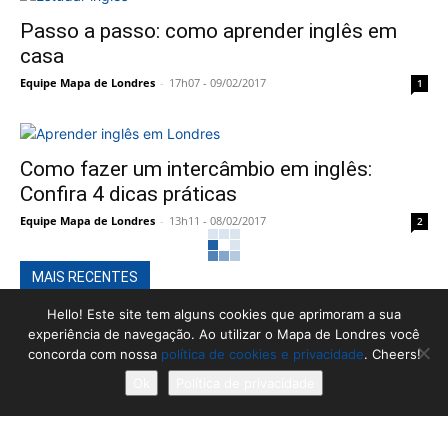
Passo a passo: como aprender inglês em
casa
Equipe Mapa de Londres
-
17h07 - 09/02/2017
1
Como fazer um intercâmbio em inglês:
Confira 4 dicas práticas
Equipe Mapa de Londres
-
13h11 - 08/02/2017
2
MAIS RECENTES
Hello! Este site tem alguns cookies que aprimoram a sua
Como os londrinos estão enfrentando o isolamento
experiência de navegação. Ao utilizar o Mapa de Londres você
social?
concorda com nossa
política de cookies e privacidade
. Cheers!
Thiago Gonçalves
-
09h39 - 14/09/2020
0
Ok
Política de privacidade
10 Dicas de séries e filmes para aprender inglês