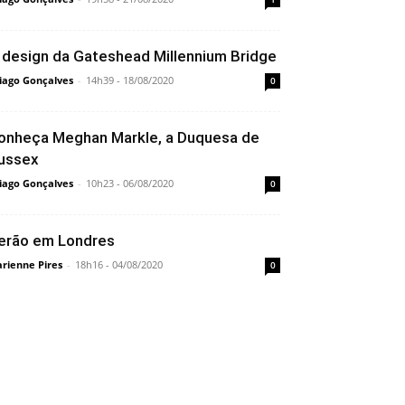
 design da Gateshead Millennium Bridge
iago Gonçalves
-
14h39 - 18/08/2020
0
onheça Meghan Markle, a Duquesa de
ussex
iago Gonçalves
-
10h23 - 06/08/2020
0
erão em Londres
rienne Pires
-
18h16 - 04/08/2020
0