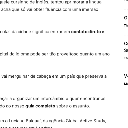
ele cursinho de inglês, tentou aprimorar a língua
 acha que só vai obter fluência com uma imersão
O
Th
olas da cidade significa entrar em
contato direto e
C
S
ital do idioma pode ser tão proveitoso quanto um ano
Th
V
ê vai mergulhar de cabeça em um país que preserva a
Ma
çar a organizar um intercâmbio e quer encontrar as
ndo ao nosso
guia completo
sobre o assunto.
 o Luciano Baldauf, da agência Global Active Study,