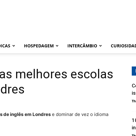
DICAS
HOSPEDAGEM
INTERCÂMBIO
CURIOSIDA
as melhores escolas
ndres
C
i
Th
s de inglês
em Londres
e dominar de vez o idioma
1
i
Th