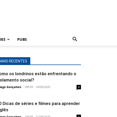
DES
PUBS
MAIS RECENTES
omo os londrinos estão enfrentando o
solamento social?
iago Gonçalves
-
09h39 - 14/09/2020
0
0 Dicas de séries e filmes para aprender
nglês
iago Gonçalves
-
19h58 - 21/08/2020
1