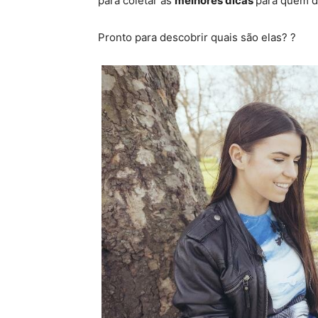
para coletar as
melhores dicas
para quem d
Pronto para descobrir quais são elas? ?