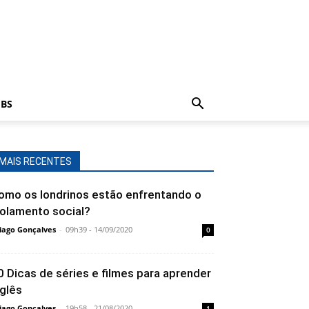
BS
MAIS RECENTES
omo os londrinos estão enfrentando o
solamento social?
iago Gonçalves
-
09h39 - 14/09/2020
0
0 Dicas de séries e filmes para aprender
nglês
iago Gonçalves
-
19h58 - 21/08/2020
1