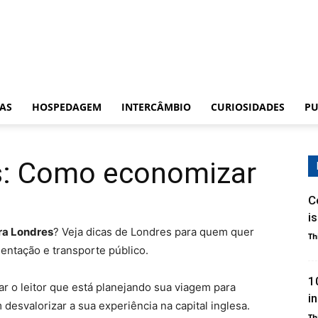
CAS
HOSPEDAGEM
INTERCÂMBIO
CURIOSIDADES
PU
s: Como economizar
C
i
ra Londres
? Veja dicas de Londres para quem quer
Th
ntação e transporte público.
1
ar o leitor que está planejando sua viagem para
i
esvalorizar a sua experiência na capital inglesa.
Th