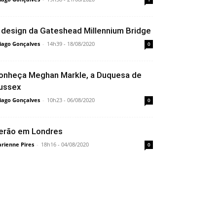
 design da Gateshead Millennium Bridge
iago Gonçalves
-
14h39 - 18/08/2020
0
onheça Meghan Markle, a Duquesa de
ussex
iago Gonçalves
-
10h23 - 06/08/2020
0
erão em Londres
rienne Pires
-
18h16 - 04/08/2020
0