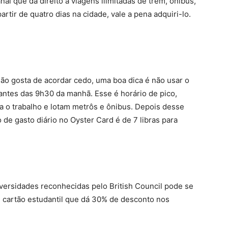
al que dá direito a viagens ilimitadas de trem, ônibus,
rtir de quatro dias na cidade, vale a pena adquiri-lo.
o gosta de acordar cedo, uma boa dica é não usar o
antes das 9h30 da manhã. Esse é horário de pico,
a o trabalho e lotam metrôs e ônibus. Depois desse
 de gasto diário no Oyster Card é de 7 libras para
ersidades reconhecidas pelo British Council pode se
m cartão estudantil que dá 30% de desconto nos