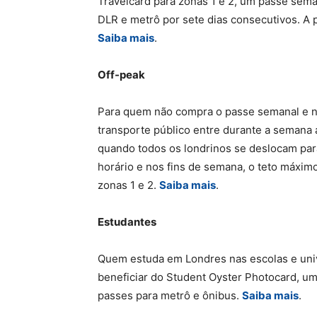
Travelcard para zonas 1 e 2, um passe seman
DLR e metrô por sete dias consecutivos. A pa
Saiba mais
.
Off-peak
Para quem não compra o passe semanal e nã
transporte público entre durante a semana 
quando todos os londrinos se deslocam par
horário e nos fins de semana, o teto máximo
zonas 1 e 2.
Saiba mais
.
Estudantes
Quem estuda em Londres nas escolas e univ
beneficiar do Student Oyster Photocard, u
passes para metrô e ônibus.
Saiba mais
.