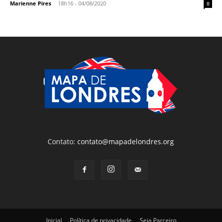
Marienne Pires
-
18h16 - 04/08/2020
0
Contato:
contato@mapadelondres.org
Inicial
Política de privacidade
Seja Parceiro