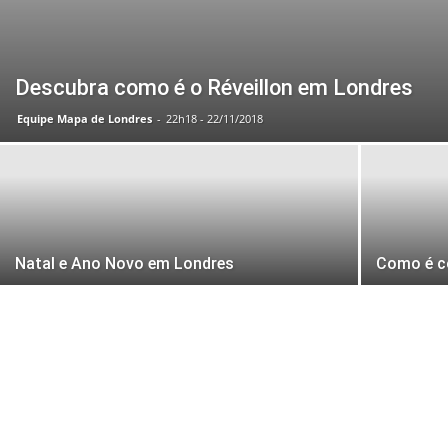
Descubra como é o Réveillon em Londres
Equipe Mapa de Londres
-
22h18 - 22/11/2018
Natal e Ano Novo em Londres
Como é c