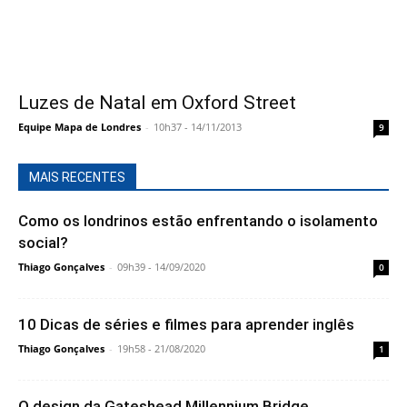
Luzes de Natal em Oxford Street
Equipe Mapa de Londres
-
10h37 - 14/11/2013
9
MAIS RECENTES
Como os londrinos estão enfrentando o isolamento
social?
Thiago Gonçalves
-
09h39 - 14/09/2020
0
10 Dicas de séries e filmes para aprender inglês
Thiago Gonçalves
-
19h58 - 21/08/2020
1
O design da Gateshead Millennium Bridge