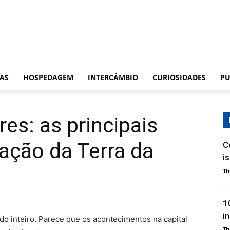
CAS
HOSPEDAGEM
INTERCÂMBIO
CURIOSIDADES
PU
es: as principais
ação da Terra da
C
i
Th
1
i
 inteiro. Parece que os acontecimentos na capital
Th