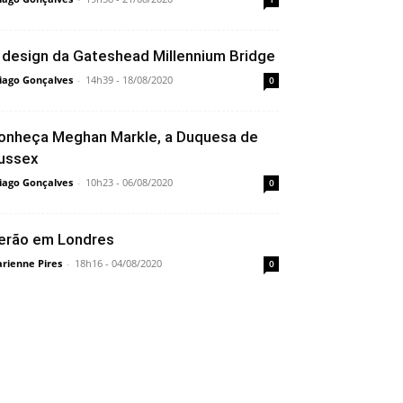
 design da Gateshead Millennium Bridge
iago Gonçalves
-
14h39 - 18/08/2020
0
onheça Meghan Markle, a Duquesa de
ussex
iago Gonçalves
-
10h23 - 06/08/2020
0
erão em Londres
rienne Pires
-
18h16 - 04/08/2020
0