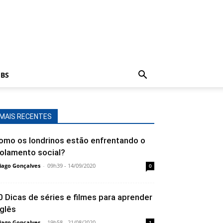
BS
MAIS RECENTES
omo os londrinos estão enfrentando o
solamento social?
iago Gonçalves
-
09h39 - 14/09/2020
0
0 Dicas de séries e filmes para aprender
nglês
iago Gonçalves
-
19h58 - 21/08/2020
1