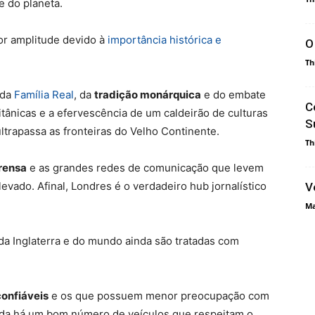
e do planeta.
or amplitude devido à
importância histórica e
O
Th
 da
Família Real
, da
tradição monárquica
e do embate
C
itânicas e a efervescência de um caldeirão de culturas
S
ltrapassa as fronteiras do Velho Continente.
Th
rensa
e as grandes redes de comunicação que levem
evado. Afinal, Londres é o verdadeiro hub jornalístico
V
Ma
 da Inglaterra e do mundo ainda são tratadas com
confiáveis
e os que possuem menor preocupação com
ainda há um bom número de veículos que respeitam o