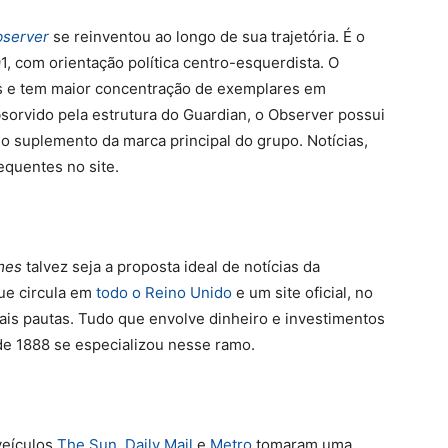
bserver
se reinventou ao longo de sua trajetória. É o
, com orientação política centro-esquerdista. O
s e tem maior concentração de exemplares em
sorvido pela estrutura do Guardian, o Observer possui
mo suplemento da marca principal do grupo. Notícias,
equentes no site.
imes
talvez seja a proposta ideal de notícias da
que circula em
todo o Reino Unido
e um site oficial, no
ais pautas. Tudo que envolve dinheiro e investimentos
de 1888 se especializou nesse ramo.
 veículos
The Sun
,
Daily Mail
e
Metro
tomaram uma