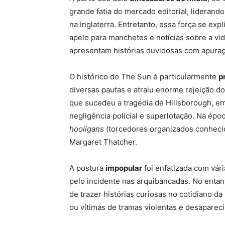
grande fatia do mercado editorial, lideran
na Inglaterra. Entretanto, essa força se exp
apelo para manchetes e notícias sobre a vid
apresentam histórias duvidosas com apura
O histórico do The Sun é particularmente
p
diversas pautas e atraiu enorme rejeição do
que sucedeu a tragédia de Hillsborough, e
negligência policial e superlotação. Na épo
hooligans
(torcedores organizados conhecid
Margaret Thatcher.
A postura
impopular
foi enfatizada com vár
pelo incidente nas arquibancadas. No enta
de trazer histórias curiosas no cotidiano d
ou vítimas de tramas violentas e desaparec