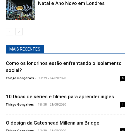
Natal e Ano Novo em Londres
MAIS RECENTES
Como os londrinos estão enfrentando o isolamento
social?
Thiago Gonçalves
-
09h39 - 14/09/2020
0
10 Dicas de séries e filmes para aprender inglês
Thiago Gonçalves
-
19h58 - 21/08/2020
1
O design da Gateshead Millennium Bridge
Thiago Gonçalves
-
14h39 - 18/08/2020
0