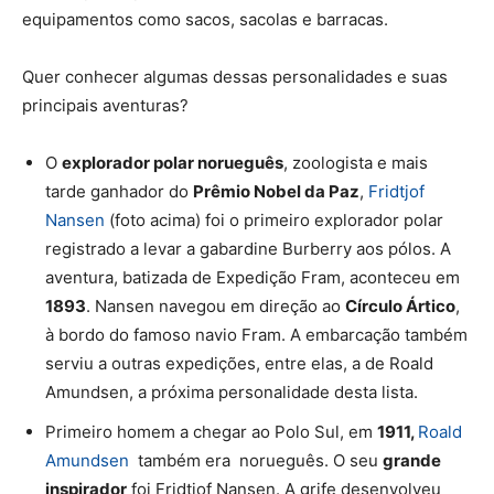
equipamentos como sacos, sacolas e barracas.
Quer conhecer algumas dessas personalidades e suas
principais aventuras?
O
explorador polar norueguês
, zoologista e mais
tarde ganhador do
Prêmio Nobel da Paz
,
Fridtjof
Nansen
(foto acima) foi o primeiro explorador polar
registrado a levar a gabardine Burberry aos pólos. A
aventura, batizada de
Expedição Fram
, aconteceu em
1893
. Nansen navegou em direção ao
Círculo Ártico
,
à bordo do famoso navio
Fram
. A embarcação também
serviu a outras expedições, entre elas, a de Roald
Amundsen, a próxima personalidade desta lista.
Primeiro homem a chegar ao Polo Sul, em
1911,
Roald
Amundsen
também era norueguês. O seu
grande
inspirador
foi Fridtjof Nansen. A grife desenvolveu