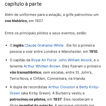
capítulo à parte
Além de uniformes para a aviação, a grife patrocinou um
voo histórico,
em 1937.
Entre os principais pilotos e seus eventos, estão:
O
inglês
Claude Grahame-White
. Ele foi a primeira
pessoa a voar entre Londres e Manchester, em
1910.
O capitão da
Royal Air Force
John William Alcock
, e o
tenente
Arthur Whitten Brown
. Eles fizeram o primeiro
vôo transatlântico
, sem escalas, entre St. John’s,
Terra Nova, e Clifden, Connemara, na
Irlanda
.
A dupla de recordistas
Arthur Clouston
e
Betty Kirby-
Green
(aka Kirby Green). A Burberry vestiu e
patrocinou os pilotos,
em
1937
. Eles receberam o
título
mundial da aviação.
A aeronave pilotada por