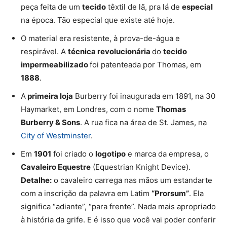
peça feita de um
tecido
têxtil de lã, pra lá de
especial
na época. Tão especial que existe até hoje.
O material era resistente, à prova-de-água e
respirável. A
técnica revolucionária
do
tecido
impermeabilizado
foi patenteada por Thomas, em
1888
.
A
primeira loja
Burberry
foi inaugurada em 1891, na 30
Haymarket, em Londres, com o nome
Thomas
Burberry & Sons
. A rua fica na área de St. James, na
City of Westminster
.
Em
1901
foi criado o
logotipo
e marca da empresa, o
Cavaleiro Equestre
(Equestrian Knight Device).
Detalhe:
o cavaleiro carrega nas mãos um estandarte
com a inscrição da palavra em Latim
“Prorsum”
. Ela
significa “adiante”, “para frente”. Nada mais apropriado
à história da grife. E é isso que você vai poder conferir