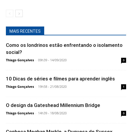
MAIS RECENTES
Como os londrinos estão enfrentando o isolamento
social?
Thiago Gonçalves
-
09h39 - 14/09/2020
0
10 Dicas de séries e filmes para aprender inglês
Thiago Gonçalves
-
19h58 - 21/08/2020
1
O design da Gateshead Millennium Bridge
Thiago Gonçalves
-
14h39 - 18/08/2020
0
Conheça Meghan Markle, a Duquesa de Sussex