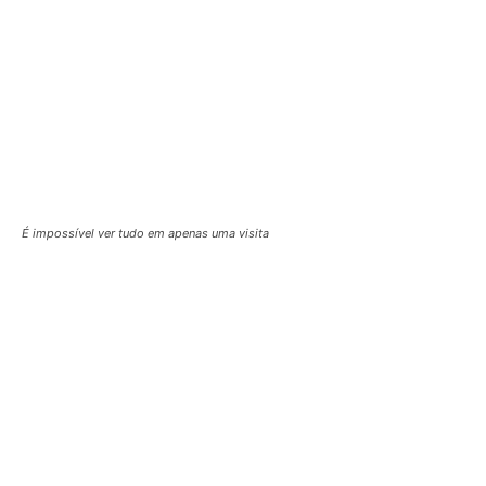
Até para leigos, detalhes chamam a atenção
Aqui pertinho
Museu de História Natural
Science Museum
Leia também
Mais museus em Londres
Guia de atrações em Londres