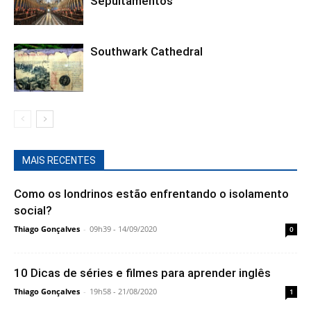
Thiago Gonçalves
-
14h39 - 18/08/2020
0
Conheça Meghan Markle, a Duquesa de Sussex
Thiago Gonçalves
-
10h23 - 06/08/2020
0
Verão em Londres
Marienne Pires
-
18h16 - 04/08/2020
0