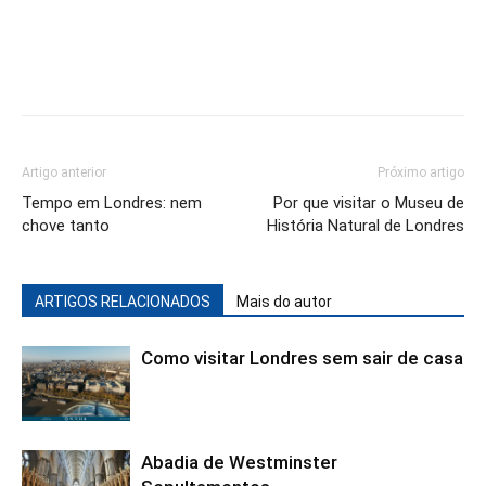
Southwark Cathedral
MAIS RECENTES
Como os londrinos estão enfrentando o isolamento
social?
Thiago Gonçalves
-
09h39 - 14/09/2020
0
10 Dicas de séries e filmes para aprender inglês
Thiago Gonçalves
-
19h58 - 21/08/2020
1
O design da Gateshead Millennium Bridge