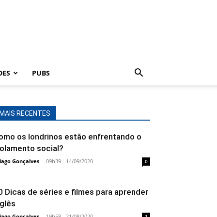
DES
PUBS
MAIS RECENTES
omo os londrinos estão enfrentando o
solamento social?
iago Gonçalves
-
09h39 - 14/09/2020
0
0 Dicas de séries e filmes para aprender
nglês
iago Gonçalves
-
19h58 - 21/08/2020
1