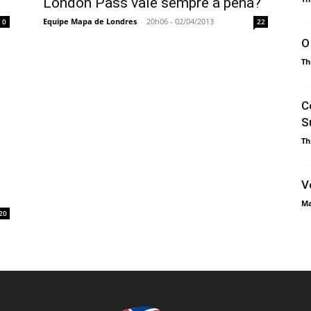
London Pass vale sempre a pena?
Equipe Mapa de Londres
-
20h06 - 02/04/2013
0
22
O
Th
C
S
Th
V
Ma
20