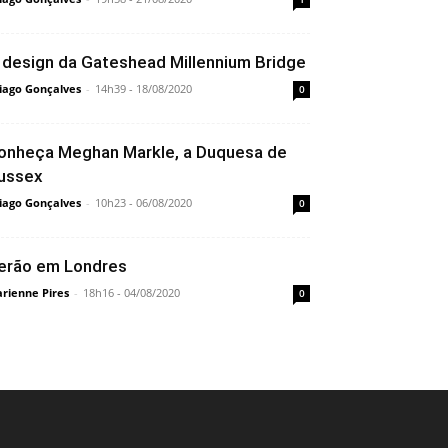
 design da Gateshead Millennium Bridge
iago Gonçalves
-
14h39 - 18/08/2020
0
onheça Meghan Markle, a Duquesa de
ussex
iago Gonçalves
-
10h23 - 06/08/2020
0
erão em Londres
rienne Pires
-
18h16 - 04/08/2020
0