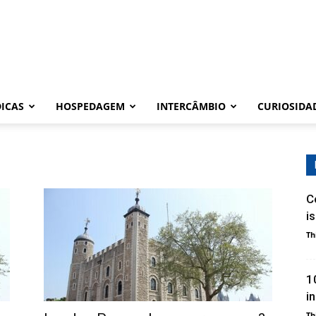
DICAS
HOSPEDAGEM
INTERCÂMBIO
CURIOSIDA
C
i
Th
1
i
Th