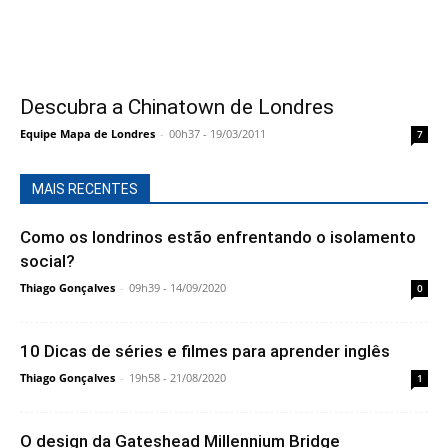
Descubra a Chinatown de Londres
Equipe Mapa de Londres
-
00h37 - 19/03/2011
7
MAIS RECENTES
Como os londrinos estão enfrentando o isolamento
social?
Thiago Gonçalves
-
09h39 - 14/09/2020
0
10 Dicas de séries e filmes para aprender inglês
Thiago Gonçalves
-
19h58 - 21/08/2020
1
O design da Gateshead Millennium Bridge