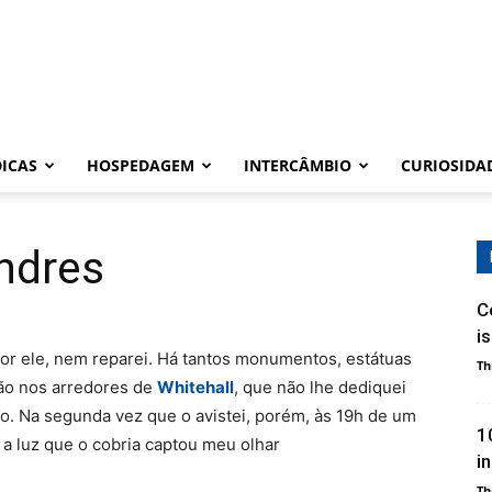
DICAS
HOSPEDAGEM
INTERCÂMBIO
CURIOSIDA
ndres
C
i
or ele, nem reparei. Há tantos monumentos, estátuas
Th
ão nos arredores de
Whitehall
, que não lhe dediquei
. Na segunda vez que o avistei, porém, às 19h de um
1
 a luz que o cobria captou meu olhar
i
.
Th