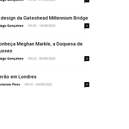
 design da Gateshead Millennium Bridge
iago Gonçalves
-
14h39 - 18/08/2020
0
onheça Meghan Markle, a Duquesa de
ussex
iago Gonçalves
-
10h23 - 06/08/2020
0
erão em Londres
rienne Pires
-
18h16 - 04/08/2020
0