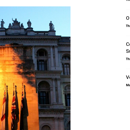
O
Th
C
S
Th
V
Ma