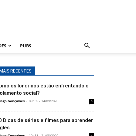
DES
PUBS
MAIS RECENTES
omo os londrinos estão enfrentando o
solamento social?
iago Gonçalves
-
09h39 - 14/09/2020
0
0 Dicas de séries e filmes para aprender
nglês
iago Gonçalves
-
19h58 - 21/08/2020
1