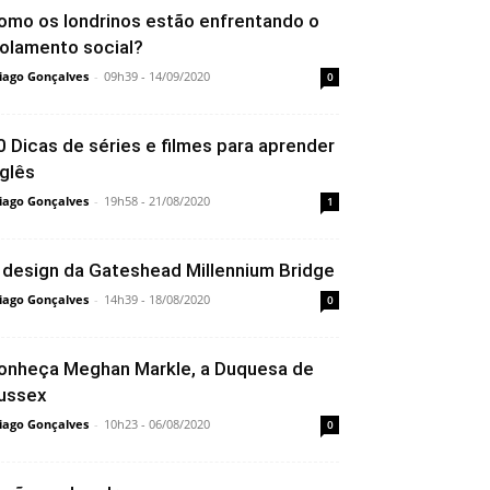
omo os londrinos estão enfrentando o
solamento social?
iago Gonçalves
-
09h39 - 14/09/2020
0
0 Dicas de séries e filmes para aprender
nglês
iago Gonçalves
-
19h58 - 21/08/2020
1
 design da Gateshead Millennium Bridge
iago Gonçalves
-
14h39 - 18/08/2020
0
onheça Meghan Markle, a Duquesa de
ussex
iago Gonçalves
-
10h23 - 06/08/2020
0