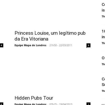
C
i
Th
1
Princess Louise, um legítimo pub
i
da Era Vitoriana
Th
Equipe Mapa de Londres
-
21h50 - 22/03/2011
4
6
O
Th
C
S
Th
Hidden Pubs Tour
Equipe Mapa de Londres
-
07h25 - 19/04/2013
6
1