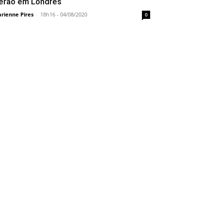
erão em Londres
rienne Pires
-
18h16 - 04/08/2020
0