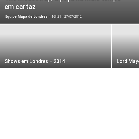
em cartaz
Equipe Mapa de Londres
-
16h21 - 27/07/2012
Shows em Londres – 2014
Lord May