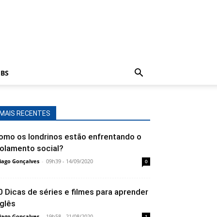
BS
MAIS RECENTES
omo os londrinos estão enfrentando o
solamento social?
iago Gonçalves
-
09h39 - 14/09/2020
0
0 Dicas de séries e filmes para aprender
nglês
iago Gonçalves
-
19h58 - 21/08/2020
1