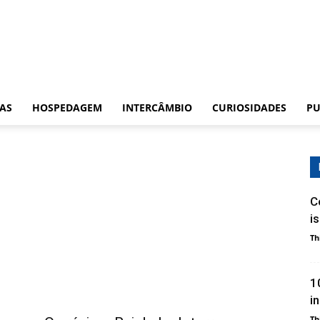
CAS
HOSPEDAGEM
INTERCÂMBIO
CURIOSIDADES
PU
C
i
Th
1
i
Th