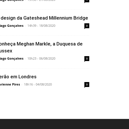
 design da Gateshead Millennium Bridge
iago Gonçalves
-
14h39 - 18/08/2020
0
onheça Meghan Markle, a Duquesa de
ussex
iago Gonçalves
-
10h23 - 06/08/2020
0
erão em Londres
rienne Pires
-
18h16 - 04/08/2020
0