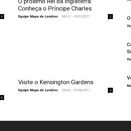
O próximo Rei da Inglaterra:
Conheça o Príncipe Charles
Equipe Mapa de Londres
-
08h12 - 03/01/2017
5
2
O
Th
C
S
Th
V
a
Visite o Kensington Gardens
Ma
Equipe Mapa de Londres
-
20h02 - 07/06/2011
3
0