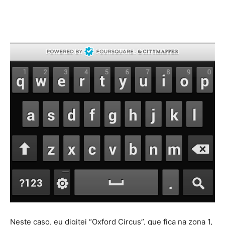
Neste caso, eu digitei “Oxford Circus”, que fica na zona 1,