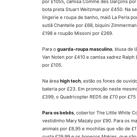
por £1055, camisa Comme des Garçons por
bota preta Stuart Weitzman por £450. Na s
lingerie e roupa de banho, maiô La Perla po
sutiã Chantelle por £68, biquíni Zimmerman
£198 e roupão Missoni por £269.
Para o
guarda-roupa masculino
, blusa de l
Van Noten por £410 e camisa xadrez Ralph 
por £105.
Na área
high tech
, estão os fones de ouvid
bateria por £23. Em promoção neste mesmo 
£399, o Quadricopter RED5 de £70 por £75 
Para os bebês
, cobertor The Little White 
vestidinho Mary Mazaly por £90. Para os ma
animais por £8,95 e mochilas que vão de £17
custa £29,99 e os bonecos Makies, que são