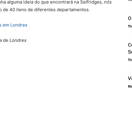
enha alguma ideia do que encontrará na Selfridges, nós
o de 40 itens de diferentes departamentos.
O
os em Londres
Th
pa de Londres
C
S
Th
V
Ma