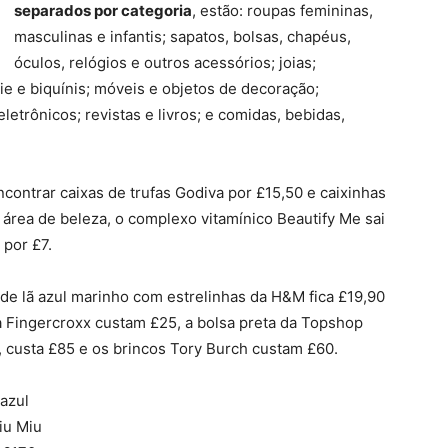
separados por categoria
, estão: roupas femininas,
masculinas e infantis; sapatos, bolsas, chapéus,
óculos, relógios e outros acessórios; joias;
e e biquínis; móveis e objetos de decoração;
etrônicos; revistas e livros; e comidas, bebidas,
encontrar caixas de trufas Godiva por £15,50 e caixinhas
 área de beleza, o complexo vitamínico Beautify Me sai
 por £7.
a de lã azul marinho com estrelinhas da H&M fica £19,90
a Fingercroxx custam £25, a bolsa preta da Topshop
 custa £85 e os brincos Tory Burch custam £60.
 azul
iu Miu