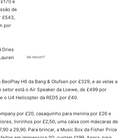
 £170 e
essão de
r £543,
n por
ã Dries
Lauren
Vai resistir?
o BeoPlay H6 da Bang & Olufsen por £329, e as velas a
setor está o Air Speaker da Loewe, de £499 por
e o U4 Helicopter da RED5 por £40.
Company por £20, casaquinho para menina por £26 e
iores, livrinhos por £2,50, uma caixa com máscaras de
,90 a 29,90. Para brincar, a Music Box da Fisher Price
 feitos em impressora 3D, custam £199. Agora, para