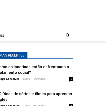
BS
MAIS RECENTES
omo os londrinos estão enfrentando o
solamento social?
iago Gonçalves
-
09h39 - 14/09/2020
0
0 Dicas de séries e filmes para aprender
nglês
iago Gonçalves
-
19h58 - 21/08/2020
1