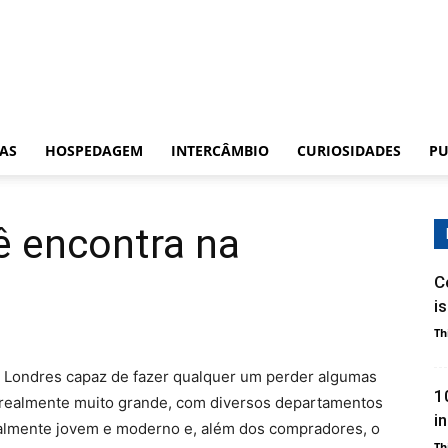
CAS
HOSPEDAGEM
INTERCÂMBIO
CURIOSIDADES
PU
ê encontra na
C
i
Th
 Londres capaz de fazer qualquer um perder algumas
1
é realmente muito grande, com diversos departamentos
i
ralmente jovem e moderno e, além dos compradores, o
Th