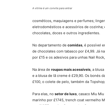
A vitrine é um convite para entrar
cosméticos, maquiagens e perfumes; lingeri
eletrodomésticos e acessórios de cozinha; el
chocolates, doces e outros ingredientes.
No departamento de
comidas
, é possível 
de chocolates com tabasco por £4,99. Já na
por £15 e os adesivos para unhas Nail Rock,
Na área de
roupas mais acessíveis
, a blus
e a blusa de lã creme é £29,90. Os bonés d
£100, o colete de pelo, também da Topshop,
Para elas, no
setor de luxo
, casaco Miu Miu
marinho por £1745, trench coat vermelho M