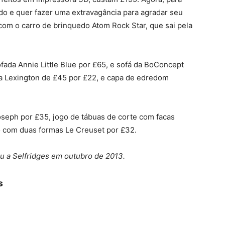
o e quer fazer uma extravagância para agradar seu
 com o carro de brinquedo Atom Rock Star, que sai pela
ofada Annie Little Blue por £65, e sofá da BoConcept
a Lexington de £45 por £22, e capa de edredom
oseph por £35, jogo de tábuas de corte com facas
 com duas formas Le Creuset por £32.
ou a Selfridges em outubro de 2013.
s