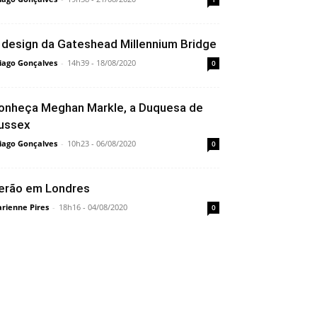
 design da Gateshead Millennium Bridge
iago Gonçalves
-
14h39 - 18/08/2020
0
onheça Meghan Markle, a Duquesa de
ussex
iago Gonçalves
-
10h23 - 06/08/2020
0
erão em Londres
rienne Pires
-
18h16 - 04/08/2020
0