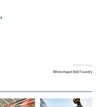
es
Próximo artigo
Whitechapel Bell Foundry