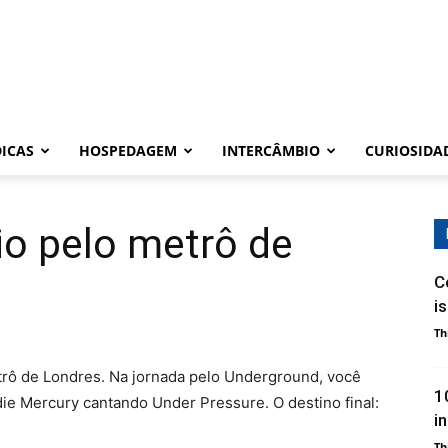
DICAS
HOSPEDAGEM
INTERCÂMBIO
CURIOSIDA
io pelo metrô de
C
i
Th
rô de Londres. Na jornada pelo Underground, você
1
e Mercury cantando Under Pressure. O destino final:
i
Th