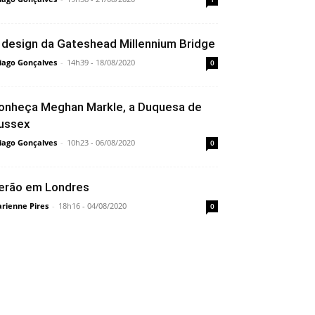
 design da Gateshead Millennium Bridge
iago Gonçalves
-
14h39 - 18/08/2020
0
onheça Meghan Markle, a Duquesa de
ussex
iago Gonçalves
-
10h23 - 06/08/2020
0
erão em Londres
rienne Pires
-
18h16 - 04/08/2020
0