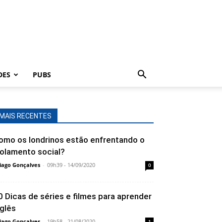
DES
PUBS
MAIS RECENTES
omo os londrinos estão enfrentando o
solamento social?
iago Gonçalves
-
09h39 - 14/09/2020
0
0 Dicas de séries e filmes para aprender
nglês
iago Gonçalves
-
19h58 - 21/08/2020
1