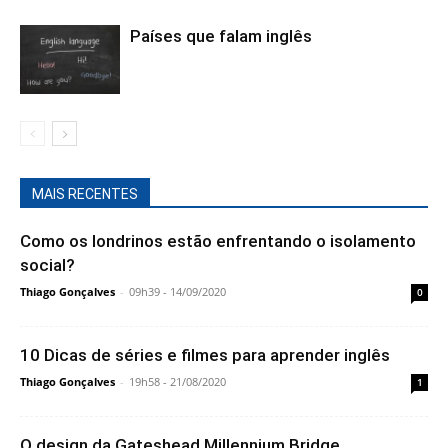
Países que falam inglês
MAIS RECENTES
Como os londrinos estão enfrentando o isolamento
social?
Thiago Gonçalves
-
09h39 - 14/09/2020
0
10 Dicas de séries e filmes para aprender inglês
Thiago Gonçalves
-
19h58 - 21/08/2020
1
O design da Gateshead Millennium Bridge