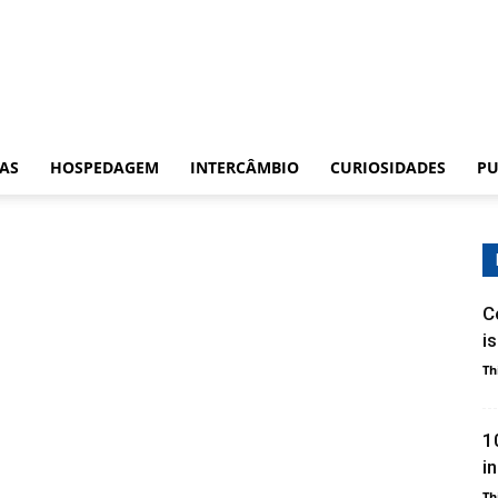
CAS
HOSPEDAGEM
INTERCÂMBIO
CURIOSIDADES
PU
C
i
Th
1
i
Th