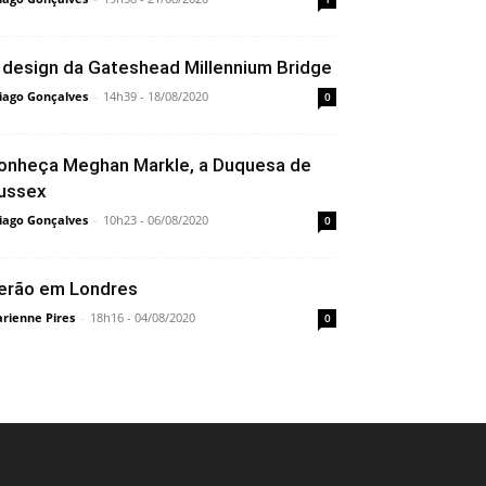
 design da Gateshead Millennium Bridge
iago Gonçalves
-
14h39 - 18/08/2020
0
onheça Meghan Markle, a Duquesa de
ussex
iago Gonçalves
-
10h23 - 06/08/2020
0
erão em Londres
rienne Pires
-
18h16 - 04/08/2020
0