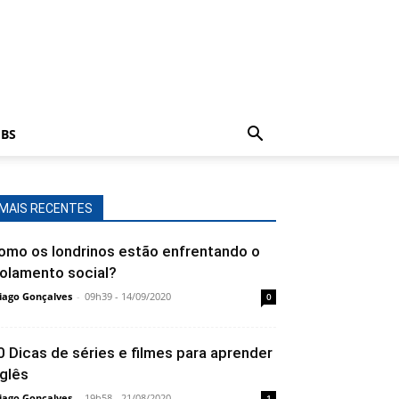
BS
MAIS RECENTES
omo os londrinos estão enfrentando o
solamento social?
iago Gonçalves
-
09h39 - 14/09/2020
0
0 Dicas de séries e filmes para aprender
nglês
iago Gonçalves
-
19h58 - 21/08/2020
1