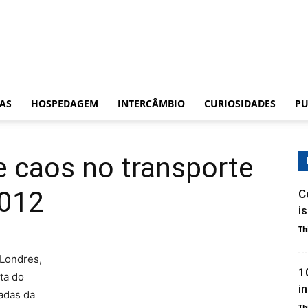
CAS
HOSPEDAGEM
INTERCÂMBIO
CURIOSIDADES
PU
e caos no transporte
2012
C
i
Th
 Londres,
1
ta do
i
adas da
Th