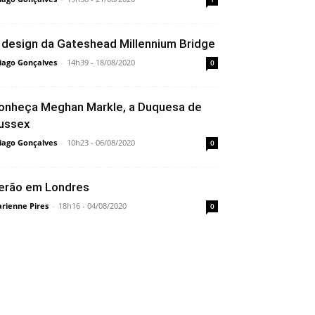
 design da Gateshead Millennium Bridge
iago Gonçalves
-
14h39 - 18/08/2020
0
onheça Meghan Markle, a Duquesa de
ussex
iago Gonçalves
-
10h23 - 06/08/2020
0
erão em Londres
rienne Pires
-
18h16 - 04/08/2020
0