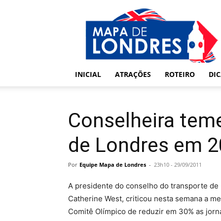
Londres
–
Mapa
de
Londres
INICIAL
ATRAÇÕES
ROTEIRO
DI
Conselheira tem
de Londres em 
Por
Equipe Mapa de Londres
-
23h10 - 29/09/2011
A presidente do conselho do transporte de
Catherine West, criticou nesta semana a me
Comitê Olímpico de reduzir em 30% as jorn