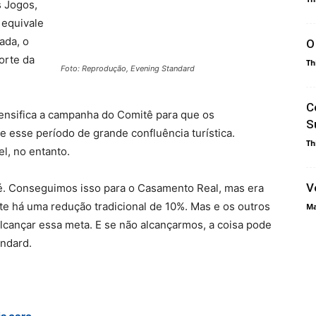
s Jogos,
 equivale
ada, o
O
orte da
Th
Foto: Reprodução, Evening Standard
C
ntensifica a campanha do Comitê para que os
S
e esse período de grande confluência turística.
Th
el, no entanto.
V
é. Conseguimos isso para o Casamento Real, mas era
e há uma redução tradicional de 10%. Mas e os outros
Ma
lcançar essa meta. E se não alcançarmos, a coisa pode
andard.