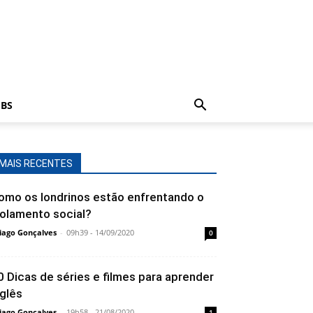
BS
MAIS RECENTES
omo os londrinos estão enfrentando o
solamento social?
iago Gonçalves
-
09h39 - 14/09/2020
0
0 Dicas de séries e filmes para aprender
nglês
iago Gonçalves
-
19h58 - 21/08/2020
1