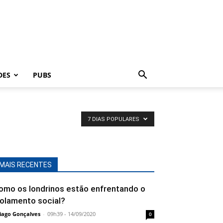
DES
PUBS
7 DIAS POPULARES
MAIS RECENTES
omo os londrinos estão enfrentando o
solamento social?
iago Gonçalves
-
09h39 - 14/09/2020
0