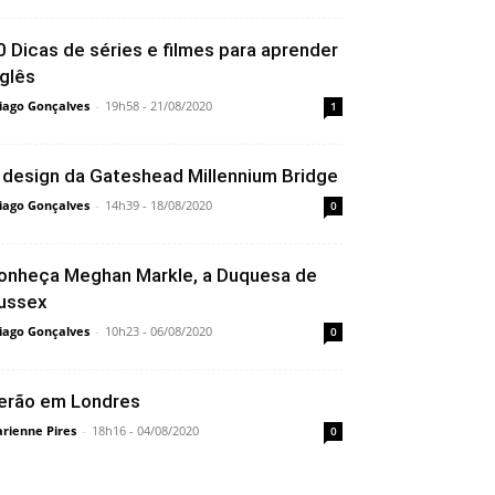
0 Dicas de séries e filmes para aprender
nglês
iago Gonçalves
-
19h58 - 21/08/2020
1
 design da Gateshead Millennium Bridge
iago Gonçalves
-
14h39 - 18/08/2020
0
onheça Meghan Markle, a Duquesa de
ussex
iago Gonçalves
-
10h23 - 06/08/2020
0
erão em Londres
rienne Pires
-
18h16 - 04/08/2020
0