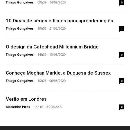
Thiago Gonçalves
-
09h39 - 14/09/2020
0
10 Dicas de séries e filmes para aprender inglês
Thiago Gonçalves
-
19h58 - 21/08/2020
1
O design da Gateshead Millennium Bridge
Thiago Gonçalves
-
14h39 - 18/08/2020
0
Conheça Meghan Markle, a Duquesa de Sussex
Thiago Gonçalves
-
10h23 - 06/08/2020
0
Verão em Londres
Marienne Pires
-
18h16 - 04/08/2020
0