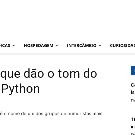
DICAS
HOSPEDAGEM
INTERCÂMBIO
CURIOSIDA
 que dão o tom do
 Python
C
i
Th
 é o nome de um dos grupos de humoristas mais
1
i
Th