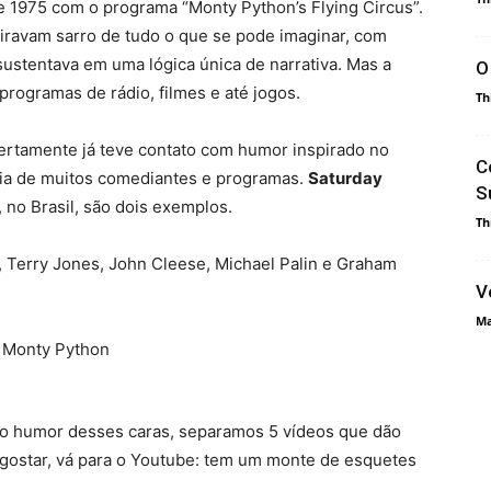
 e 1975 com o programa “Monty Python’s Flying Circus”.
iravam sarro de tudo o que se pode imaginar, com
ustentava em uma lógica única de narrativa. Mas a
O
 programas de rádio, filmes e até jogos.
Th
rtamente já teve contato com humor inspirado no
C
ncia de muitos comediantes e programas.
Saturday
S
, no Brasil, são dois exemplos.
Th
m, Terry Jones, John Cleese, Michael Palin e Graham
V
Ma
o humor desses caras, separamos 5 vídeos que dão
 gostar, vá para o Youtube: tem um monte de esquetes