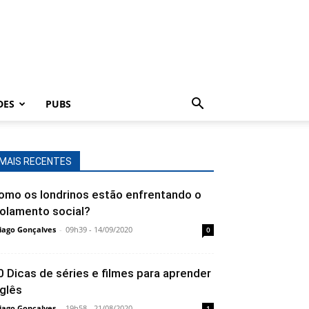
DES
PUBS
MAIS RECENTES
omo os londrinos estão enfrentando o
solamento social?
iago Gonçalves
-
09h39 - 14/09/2020
0
0 Dicas de séries e filmes para aprender
nglês
iago Gonçalves
-
19h58 - 21/08/2020
1