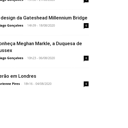
 design da Gateshead Millennium Bridge
iago Gonçalves
-
14h39 - 18/08/2020
0
onheça Meghan Markle, a Duquesa de
ussex
iago Gonçalves
-
10h23 - 06/08/2020
0
erão em Londres
rienne Pires
-
18h16 - 04/08/2020
0