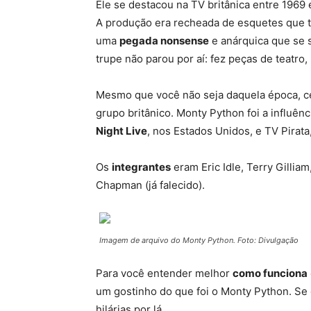
Ele se destacou na TV britânica entre 1969
A produção era recheada de esquetes que t
uma
pegada nonsense
e anárquica que se s
trupe não parou por aí: fez peças de teatro,
Mesmo que você não seja daquela época, ce
grupo britânico. Monty Python foi a influê
Night Live
, nos Estados Unidos, e TV Pirata
Os
integrantes
eram Eric Idle, Terry Gillia
Chapman (já falecido).
Imagem de arquivo do Monty Python. Foto: Divulgação
Para você entender melhor
como funciona
um gostinho do que foi o Monty Python. Se
hilárias por lá.