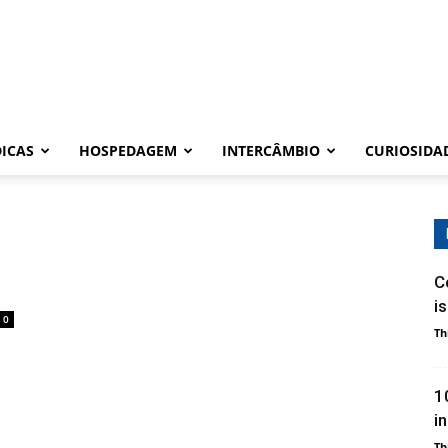
DICAS
HOSPEDAGEM
INTERCÂMBIO
CURIOSIDA
C
i
0
Th
1
i
Th