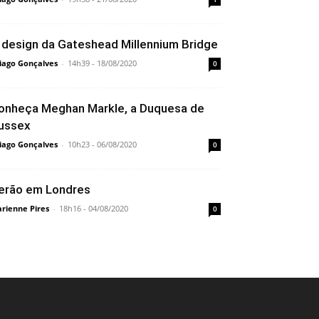
 design da Gateshead Millennium Bridge
iago Gonçalves
-
14h39 - 18/08/2020
0
onheça Meghan Markle, a Duquesa de
ussex
iago Gonçalves
-
10h23 - 06/08/2020
0
erão em Londres
rienne Pires
-
18h16 - 04/08/2020
0