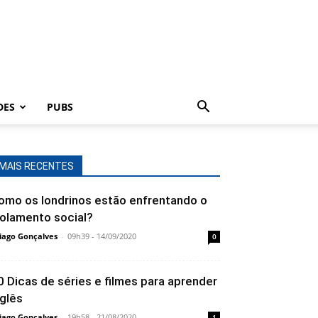
DES
PUBS
MAIS RECENTES
omo os londrinos estão enfrentando o
solamento social?
iago Gonçalves
-
09h39 - 14/09/2020
0
0 Dicas de séries e filmes para aprender
nglês
iago Gonçalves
-
19h58 - 21/08/2020
1