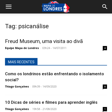
Tag: psicanálise
Freud Museum, uma visita ao divã
Equipe Mapa de Londres
-
03h24 - 14/07/2011
4
MAIS RECENTES
Como os londrinos estão enfrentando o isolamento
social?
Thiago Gonçalves
-
09h39 - 14/09/2020
0
10 Dicas de séries e filmes para aprender inglês
Thiago Gonçalves
-
19h58 - 21/08/2020
1