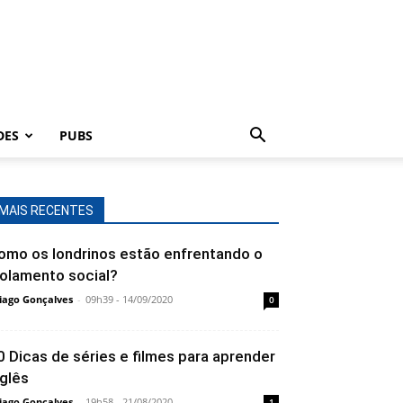
DES
PUBS
MAIS RECENTES
omo os londrinos estão enfrentando o
solamento social?
iago Gonçalves
-
09h39 - 14/09/2020
0
0 Dicas de séries e filmes para aprender
nglês
iago Gonçalves
-
19h58 - 21/08/2020
1