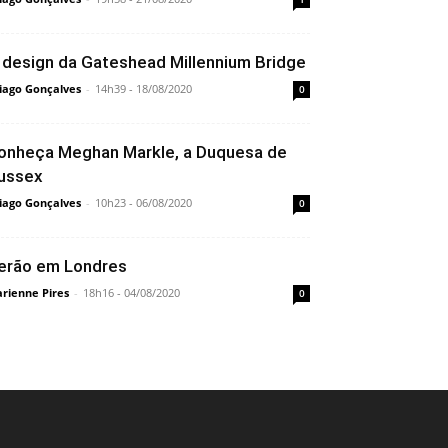
 design da Gateshead Millennium Bridge
iago Gonçalves
-
14h39 - 18/08/2020
0
onheça Meghan Markle, a Duquesa de
ussex
iago Gonçalves
-
10h23 - 06/08/2020
0
erão em Londres
rienne Pires
-
18h16 - 04/08/2020
0