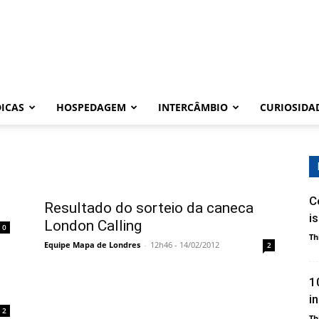
DICAS
HOSPEDAGEM
INTERCÂMBIO
CURIOSIDA
C
Resultado do sorteio da caneca
i
London Calling
0
Th
Equipe Mapa de Londres
-
12h46 - 14/02/2012
2
1
i
2
Th