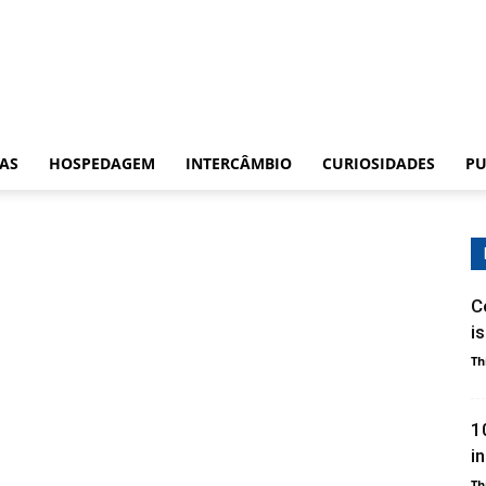
CAS
HOSPEDAGEM
INTERCÂMBIO
CURIOSIDADES
PU
C
i
Th
1
i
Th