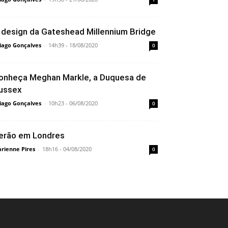
 design da Gateshead Millennium Bridge
iago Gonçalves
-
14h39 - 18/08/2020
0
onheça Meghan Markle, a Duquesa de
ussex
iago Gonçalves
-
10h23 - 06/08/2020
0
erão em Londres
rienne Pires
-
18h16 - 04/08/2020
0