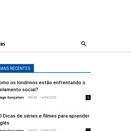
BS
MAIS RECENTES
omo os londrinos estão enfrentando o
solamento social?
iago Gonçalves
-
09h39 - 14/09/2020
0
0 Dicas de séries e filmes para aprender
nglês
iago Gonçalves
-
19h58 - 21/08/2020
1