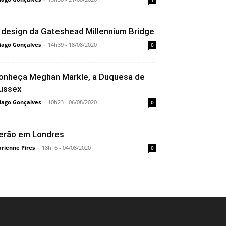
 design da Gateshead Millennium Bridge
iago Gonçalves
-
14h39 - 18/08/2020
0
onheça Meghan Markle, a Duquesa de
ussex
iago Gonçalves
-
10h23 - 06/08/2020
0
erão em Londres
rienne Pires
-
18h16 - 04/08/2020
0