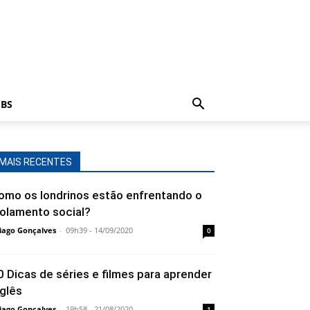
BS
MAIS RECENTES
omo os londrinos estão enfrentando o
solamento social?
iago Gonçalves
-
09h39 - 14/09/2020
0
0 Dicas de séries e filmes para aprender
nglês
iago Gonçalves
-
19h58 - 21/08/2020
1