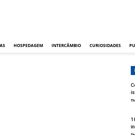
CAS
HOSPEDAGEM
INTERCÂMBIO
CURIOSIDADES
PU
C
i
Th
1
i
Th