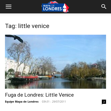
Tag: little venice
Fuga de Londres: Little Venice
Equipe Mapa de Londres
-
03h31 - 29/07/2011
2