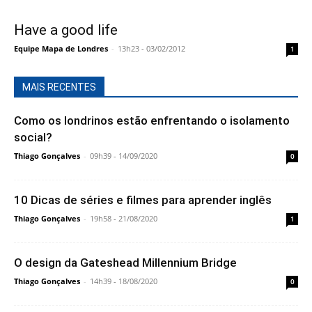
Have a good life
Equipe Mapa de Londres
-
13h23 - 03/02/2012
1
MAIS RECENTES
Como os londrinos estão enfrentando o isolamento
social?
Thiago Gonçalves
-
09h39 - 14/09/2020
0
10 Dicas de séries e filmes para aprender inglês
Thiago Gonçalves
-
19h58 - 21/08/2020
1
O design da Gateshead Millennium Bridge
Thiago Gonçalves
-
14h39 - 18/08/2020
0