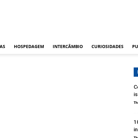
CAS
HOSPEDAGEM
INTERCÂMBIO
CURIOSIDADES
PU
C
i
Th
1
i
Th