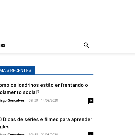
BS
MAIS RECENTES
omo os londrinos estão enfrentando o
solamento social?
iago Gonçalves
-
09h39 - 14/09/2020
0
0 Dicas de séries e filmes para aprender
nglês
iago Gonçalves
-
19h58 - 21/08/2020
1