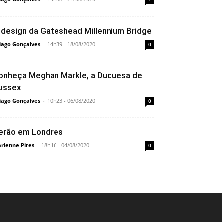
 design da Gateshead Millennium Bridge
iago Gonçalves
-
14h39 - 18/08/2020
0
onheça Meghan Markle, a Duquesa de
ussex
iago Gonçalves
-
10h23 - 06/08/2020
0
erão em Londres
rienne Pires
-
18h16 - 04/08/2020
0