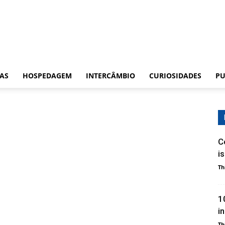
CAS
HOSPEDAGEM
INTERCÂMBIO
CURIOSIDADES
PU
C
i
Th
1
i
Th