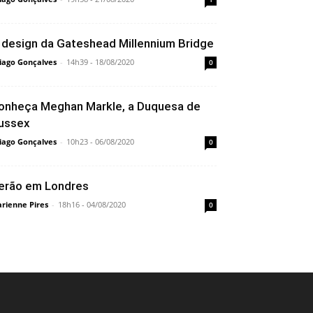
 design da Gateshead Millennium Bridge
iago Gonçalves
-
14h39 - 18/08/2020
0
onheça Meghan Markle, a Duquesa de
ussex
iago Gonçalves
-
10h23 - 06/08/2020
0
erão em Londres
rienne Pires
-
18h16 - 04/08/2020
0