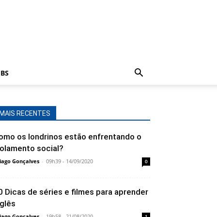
BS
MAIS RECENTES
omo os londrinos estão enfrentando o
solamento social?
iago Gonçalves
-
09h39 - 14/09/2020
0
0 Dicas de séries e filmes para aprender
nglês
iago Gonçalves
-
19h58 - 21/08/2020
1