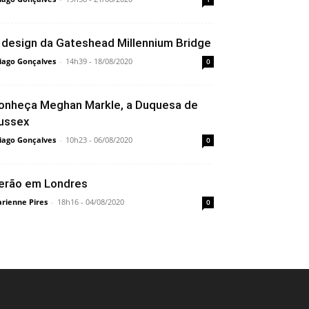
 design da Gateshead Millennium Bridge
iago Gonçalves
-
14h39 - 18/08/2020
0
onheça Meghan Markle, a Duquesa de
ussex
iago Gonçalves
-
10h23 - 06/08/2020
0
erão em Londres
rienne Pires
-
18h16 - 04/08/2020
0