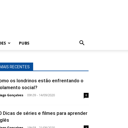
DES
PUBS
MAIS RECENTES
omo os londrinos estão enfrentando o
solamento social?
iago Gonçalves
-
09h39 - 14/09/2020
0
0 Dicas de séries e filmes para aprender
nglês
iago Gonçalves
-
19h58 - 21/08/2020
1