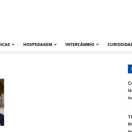
DICAS
HOSPEDAGEM
INTERCÂMBIO
CURIOSIDA
C
i
Th
1
i
Th