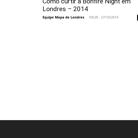
Como curtir a Bonfire Night em
Londres – 2014
Equipe Mapa de Londres
-
10h28 - 27/10/2014