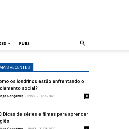
DES
PUBS
MAIS RECENTES
omo os londrinos estão enfrentando o
solamento social?
iago Gonçalves
-
09h39 - 14/09/2020
0
0 Dicas de séries e filmes para aprender
nglês
iago Gonçalves
-
19h58 - 21/08/2020
1