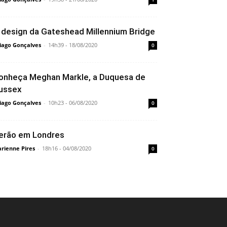
 design da Gateshead Millennium Bridge
iago Gonçalves
-
14h39 - 18/08/2020
0
onheça Meghan Markle, a Duquesa de
ussex
iago Gonçalves
-
10h23 - 06/08/2020
0
erão em Londres
rienne Pires
-
18h16 - 04/08/2020
0