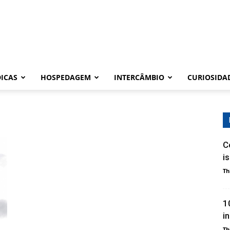
DICAS
HOSPEDAGEM
INTERCÂMBIO
CURIOSIDA
C
i
Th
1
i
Th