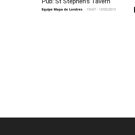
Pub: St Stephen’s Tavern
Equipe Mapa de Londres
-
15h07 - 13/05/2013