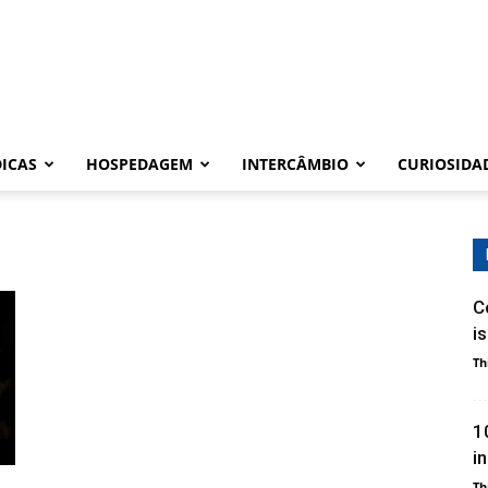
DICAS
HOSPEDAGEM
INTERCÂMBIO
CURIOSIDA
C
i
Th
1
i
Th