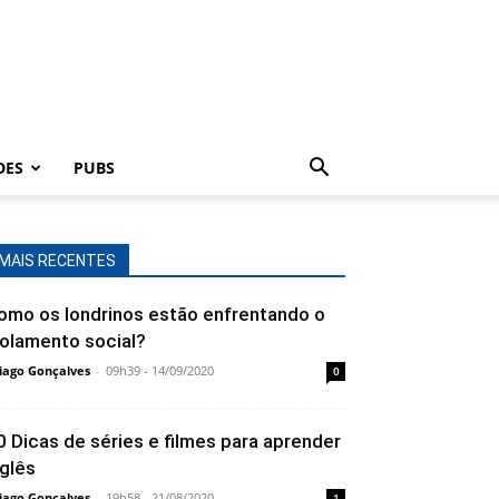
DES
PUBS
MAIS RECENTES
omo os londrinos estão enfrentando o
solamento social?
iago Gonçalves
-
09h39 - 14/09/2020
0
0 Dicas de séries e filmes para aprender
nglês
iago Gonçalves
-
19h58 - 21/08/2020
1