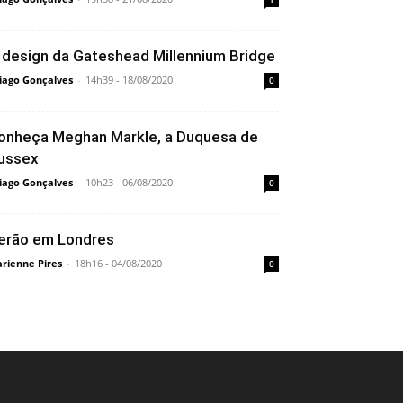
 design da Gateshead Millennium Bridge
iago Gonçalves
-
14h39 - 18/08/2020
0
onheça Meghan Markle, a Duquesa de
ussex
iago Gonçalves
-
10h23 - 06/08/2020
0
erão em Londres
rienne Pires
-
18h16 - 04/08/2020
0