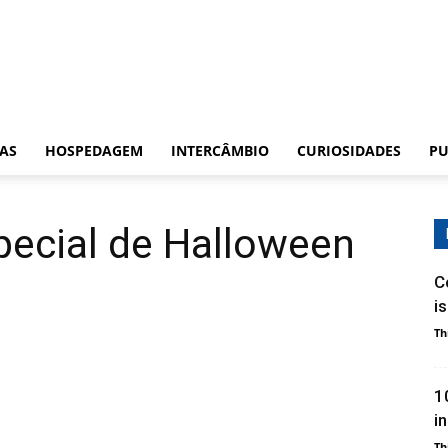
CAS
HOSPEDAGEM
INTERCÂMBIO
CURIOSIDADES
PU
ecial de Halloween
C
i
Th
1
i
Th