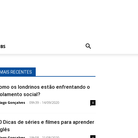
BS
MAIS RECENTES
omo os londrinos estão enfrentando o
solamento social?
iago Gonçalves
-
09h39 - 14/09/2020
0
0 Dicas de séries e filmes para aprender
nglês
iago Gonçalves
-
19h58 - 21/08/2020
1