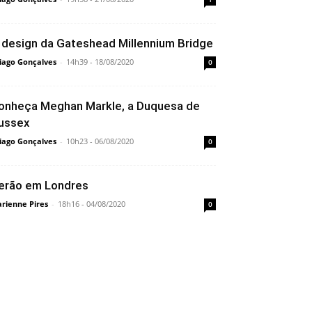
 design da Gateshead Millennium Bridge
iago Gonçalves
-
14h39 - 18/08/2020
0
onheça Meghan Markle, a Duquesa de
ussex
iago Gonçalves
-
10h23 - 06/08/2020
0
erão em Londres
rienne Pires
-
18h16 - 04/08/2020
0