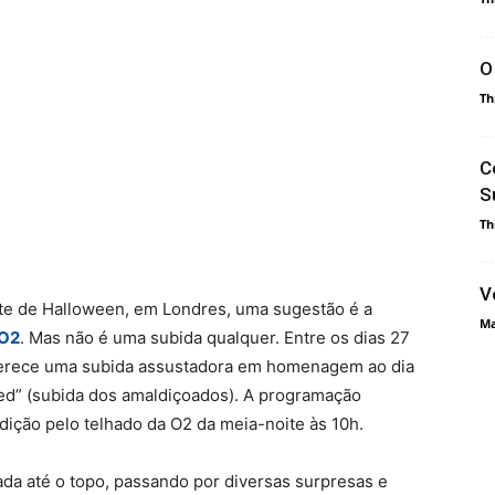
O
Th
C
S
Th
V
e de Halloween, em Londres, uma sugestão é a
Ma
O2
. Mas não é uma subida qualquer. Entre os dias 27
ferece uma subida assustadora em homenagem ao dia
ed” (subida dos amaldiçoados). A programação
dição pelo telhado da O2 da meia-noite às 10h.
da até o topo, passando por diversas surpresas e